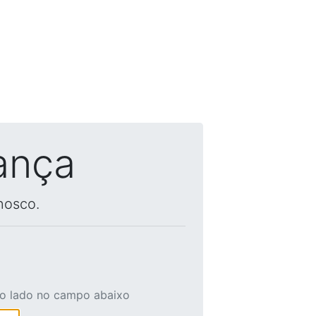
ança
nosco.
ao lado no campo abaixo