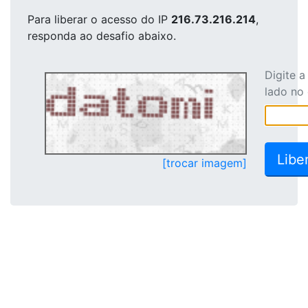
Para liberar o acesso
do IP
216.73.216.214
,
responda ao desafio abaixo.
Digite 
lado no
[trocar imagem]