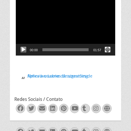
Tocador
de
vídeo
00:00
01:57
Aplicativo Loone dá sugestões de filmes a usuários de streaming
Redes Sociais / Contato
Facebook
Twitter
Email
LinkedIn
Pinterest
YouTube
Tumblr
Instagra
Websit