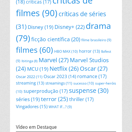
críticas de
(18)
críticas
(17)
filmes
(90)
críticas de séries
drama
(31)
Disney+
(22)
Disney
(19)
(79)
ficção científica
(20)
filme brasileiro
(9)
filmes
(60)
horror
(13)
HBO MAX
(10)
Ibifest
Marvel
(27)
Marvel Studios
(9)
Ibitinga
(8)
Netflix
(26)
Oscar
(27)
(24)
MCU
(19)
romance
(17)
Oscar 2023
(14)
Oscar 2022
(11)
streaming
(13)
streamings
(11)
sucesso
(10)
super-heróis
suspense
(30)
superprodução
(17)
(10)
terror
(25)
séries
(19)
thriller
(17)
Vingadores
(15)
WHAT IF...?
(9)
Vídeo em Destaque