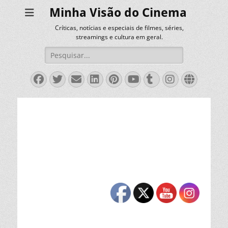
Minha Visão do Cinema
Críticas, notícias e especiais de filmes, séries,
streamings e cultura em geral.
Pesquisar
por:
Facebook
Twitter
Email
LinkedIn
Pinterest
YouTube
Tumblr
Instagra
Websit