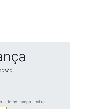
ança
nosco.
ao lado no campo abaixo