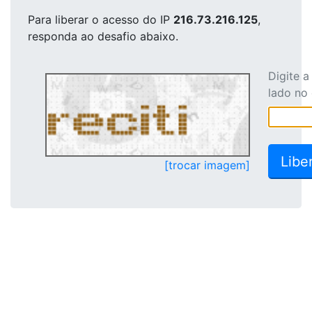
Para liberar o acesso
do IP
216.73.216.125
,
responda ao desafio abaixo.
Digite 
lado no
[trocar imagem]