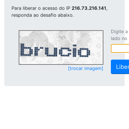
Para liberar o acesso
do IP
216.73.216.141
,
responda ao desafio abaixo.
Digite 
lado no
[trocar imagem]