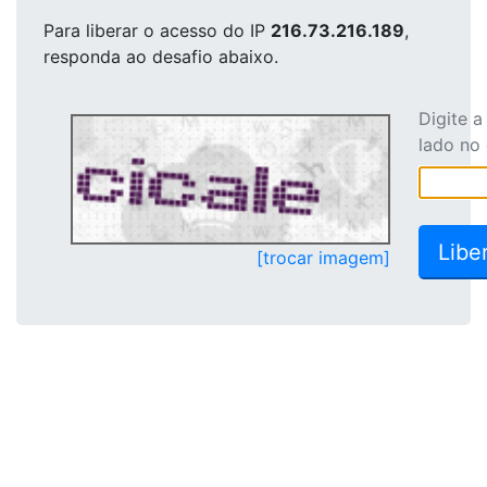
Para liberar o acesso
do IP
216.73.216.189
,
responda ao desafio abaixo.
Digite 
lado no
[trocar imagem]