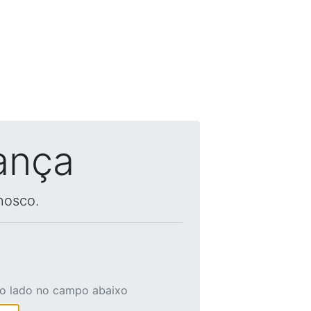
ança
nosco.
ao lado no campo abaixo