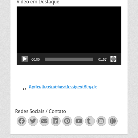
Vídeo em Destaque
Tocador
de
vídeo
00:00
01:57
Aplicativo Loone dá sugestões de filmes a usuários de streaming
Redes Sociais / Contato
Facebook
Twitter
Email
LinkedIn
Pinterest
YouTube
Tumblr
Instagra
Websit