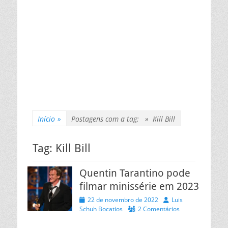
Início
»
Postagens com a tag: »
Kill Bill
Tag:
Kill Bill
Quentin Tarantino pode
filmar minissérie em 2023
Posted
Autor
22 de novembro de 2022
Luis
on
Schuh Bocatios
2 Comentários