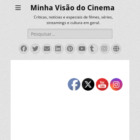
Minha Visão do Cinema
Críticas, notícias e especiais de filmes, séries,
streamings e cultura em geral.
Pesquisar
por:
Facebook
Twitter
Email
LinkedIn
Pinterest
YouTube
Tumblr
Instagra
Websit