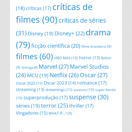
críticas de
(18)
críticas
(17)
filmes
(90)
críticas de séries
drama
(31)
Disney+
(22)
Disney
(19)
(79)
ficção científica
(20)
filme brasileiro
(9)
filmes
(60)
horror
(13)
HBO MAX
(10)
Ibifest
Marvel
(27)
Marvel Studios
(9)
Ibitinga
(8)
Netflix
(26)
Oscar
(27)
(24)
MCU
(19)
romance
(17)
Oscar 2023
(14)
Oscar 2022
(11)
streaming
(13)
streamings
(11)
sucesso
(10)
super-heróis
suspense
(30)
superprodução
(17)
(10)
terror
(25)
séries
(19)
thriller
(17)
Vingadores
(15)
WHAT IF...?
(9)