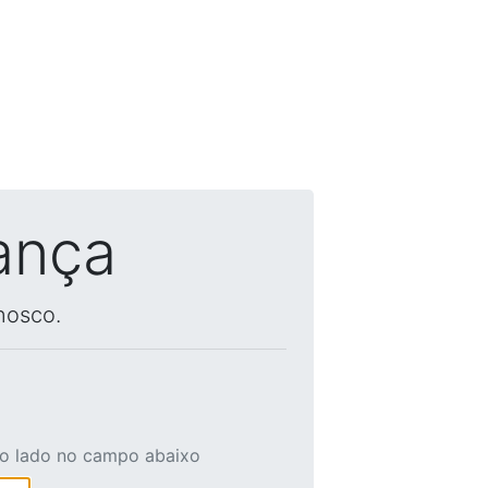
ança
nosco.
ao lado no campo abaixo