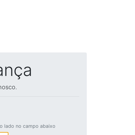
ança
nosco.
ao lado no campo abaixo