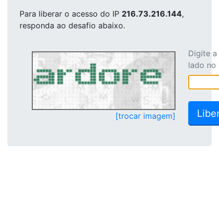
Para liberar o acesso
do IP
216.73.216.144
,
responda ao desafio abaixo.
Digite 
lado no
[trocar imagem]