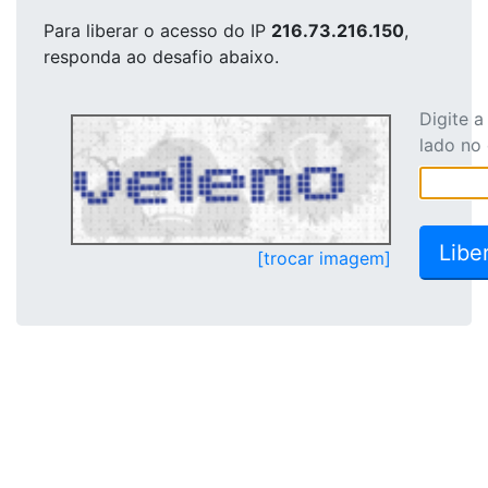
Para liberar o acesso
do IP
216.73.216.150
,
responda ao desafio abaixo.
Digite 
lado no
[trocar imagem]