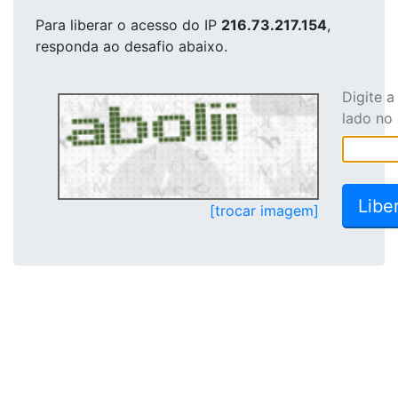
Para liberar o acesso
do IP
216.73.217.154
,
responda ao desafio abaixo.
Digite 
lado no
[trocar imagem]