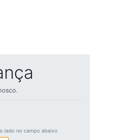
ança
nosco.
ao lado no campo abaixo