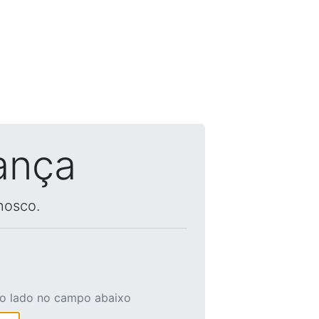
ança
nosco.
ao lado no campo abaixo