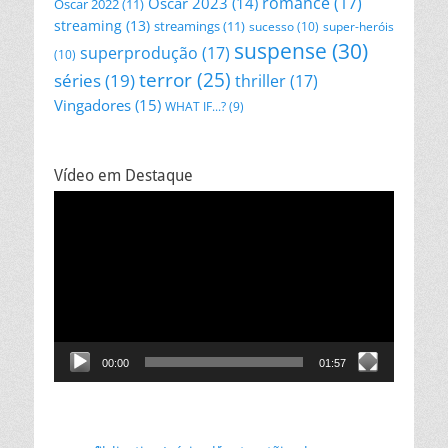
romance
(17)
Oscar 2023
(14)
Oscar 2022
(11)
streaming
(13)
streamings
(11)
sucesso
(10)
super-heróis
suspense
(30)
superprodução
(17)
(10)
terror
(25)
séries
(19)
thriller
(17)
Vingadores
(15)
WHAT IF...?
(9)
Vídeo em Destaque
Tocador
de
vídeo
00:00
01:57