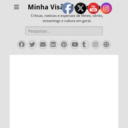
Minha Visão do Cinema
Críticas, notícias e especiais de filmes, séries,
streamings e cultura em geral.
Pesquisar
por:
Facebook
Twitter
Email
LinkedIn
Pinterest
YouTube
Tumblr
Instagra
Websit