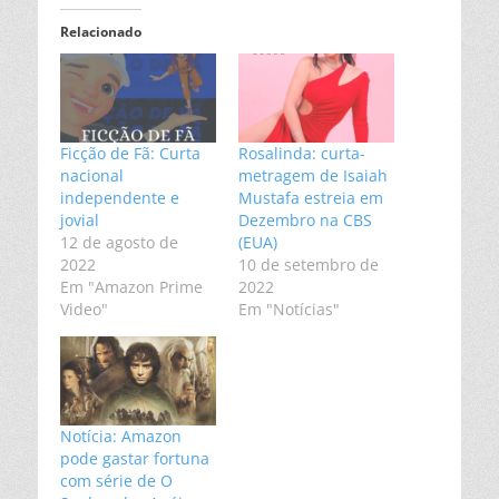
Relacionado
Ficção de Fã: Curta
Rosalinda: curta-
nacional
metragem de Isaiah
independente e
Mustafa estreia em
jovial
Dezembro na CBS
12 de agosto de
(EUA)
2022
10 de setembro de
Em "Amazon Prime
2022
Video"
Em "Notícias"
Notícia: Amazon
pode gastar fortuna
com série de O