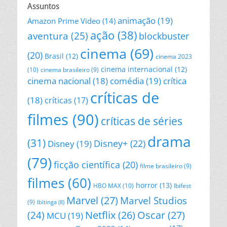
Assuntos
animação
(19)
Amazon Prime Video
(14)
ação
(38)
aventura
(25)
blockbuster
cinema
(69)
(20)
Brasil
(12)
cinema 2023
cinema internacional
(12)
(10)
cinema brasileiro
(9)
cinema nacional
(18)
comédia
(19)
crítica
críticas de
(18)
críticas
(17)
filmes
(90)
críticas de séries
drama
(31)
Disney+
(22)
Disney
(19)
(79)
ficção científica
(20)
filme brasileiro
(9)
filmes
(60)
horror
(13)
HBO MAX
(10)
Ibifest
Marvel
(27)
Marvel Studios
(9)
Ibitinga
(8)
Netflix
(26)
Oscar
(27)
(24)
MCU
(19)