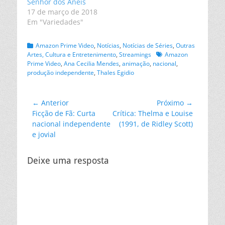
Senhor dos Anéis
17 de março de 2018
Em "Variedades"
Categorias:
Amazon Prime Video
,
Notícias
,
Notícias de Séries
,
Outras
Tags:
Artes, Cultura e Entretenimento
,
Streamings
Amazon
Prime Video
,
Ana Cecilia Mendes
,
animação
,
nacional
,
produção independente
,
Thales Egidio
Navegação
← Anterior
Próximo →
Post
Próximo
Ficção de Fã: Curta
Crítica: Thelma e Louise
de
anterior:
post:
nacional independente
(1991, de Ridley Scott)
Post
e jovial
Deixe uma resposta