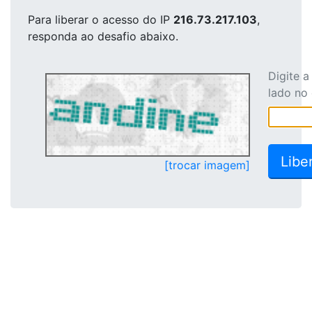
Para liberar o acesso
do IP
216.73.217.103
,
responda ao desafio abaixo.
Digite 
lado no
[trocar imagem]