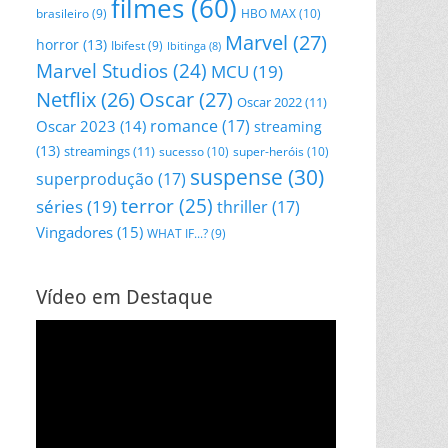
filmes
(60)
HBO MAX
(10)
brasileiro
(9)
Marvel
(27)
horror
(13)
Ibifest
(9)
Ibitinga
(8)
Marvel Studios
(24)
MCU
(19)
Netflix
(26)
Oscar
(27)
Oscar 2022
(11)
romance
(17)
Oscar 2023
(14)
streaming
(13)
streamings
(11)
sucesso
(10)
super-heróis
(10)
suspense
(30)
superprodução
(17)
terror
(25)
séries
(19)
thriller
(17)
Vingadores
(15)
WHAT IF...?
(9)
Vídeo em Destaque
Tocador
de
vídeo