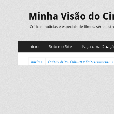
Minha Visão do C
Críticas, notícias e especiais de filmes, séries, s
Menu
Pular
Início
Sobre o Site
Faça uma Doaç
para
principal
o
conteúdo
Início
»
Outras Artes, Cultura e Entretenimento
»