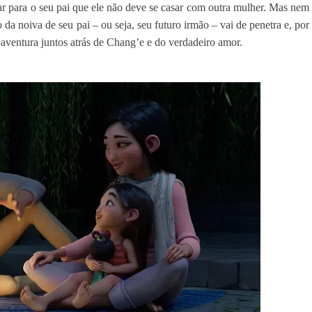
ar para o seu pai que ele não deve se casar com outra mulher.
Mas nem
 da noiva de seu pai – ou seja, seu futuro irmão – vai de penetra e, por
aventura juntos atrás de Chang’e e do verdadeiro amor.