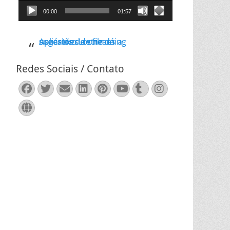
00:00
01:57
Aplicativo Loone dá sugestões de filmes a usuários de streaming
Redes Sociais / Contato
Facebook
Twitter
Email
LinkedIn
Pinterest
YouTube
Tumblr
Instagram
Website