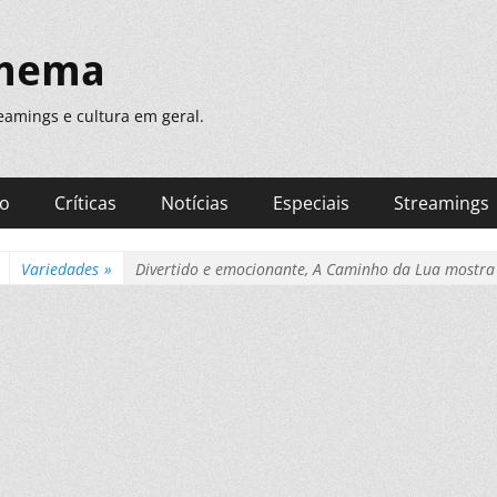
inema
treamings e cultura em geral.
ão
Críticas
Notícias
Especiais
Streamings
Variedades
»
Divertido e emocionante, A Caminho da Lua mostra 