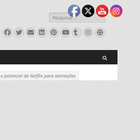
Pesquisar
por:
Facebook
Twitter
Email
LinkedIn
Pinterest
YouTube
Tumblr
Instagram
Website
Pesquisar
o potencial da Netflix para animações