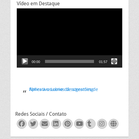
Vídeo em Destaque
Tocador
de
vídeo
00:00
01:57
Aplicativo Loone dá sugestões de filmes a usuários de streaming
Redes Sociais / Contato
Facebook
Twitter
Email
LinkedIn
Pinterest
YouTube
Tumblr
Instagra
Websit