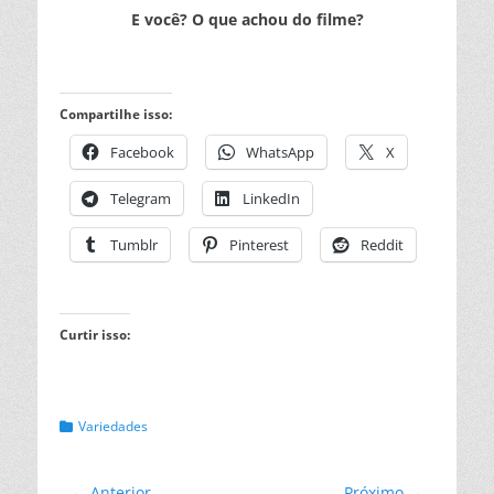
E você? O que achou do filme?
Compartilhe isso:
Facebook
WhatsApp
X
Telegram
LinkedIn
Tumblr
Pinterest
Reddit
Curtir isso:
Categorias:
Variedades
← Anterior
Próximo →