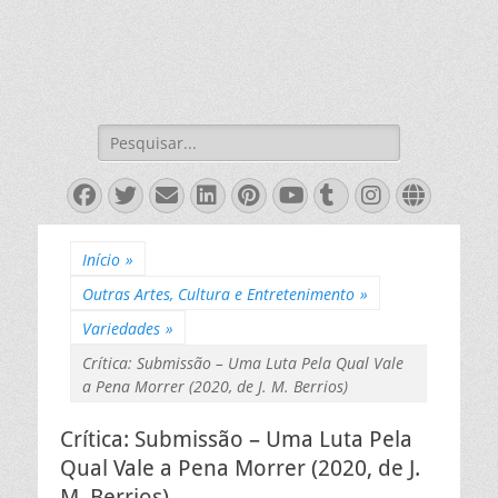
Pesquisar
por:
Facebook
Twitter
Email
LinkedIn
Pinterest
YouTube
Tumblr
Instagra
Websit
Início
»
Outras Artes, Cultura e Entretenimento
»
Variedades
»
Crítica: Submissão – Uma Luta Pela Qual Vale
a Pena Morrer (2020, de J. M. Berrios)
Crítica: Submissão – Uma Luta Pela
Qual Vale a Pena Morrer (2020, de J.
M. Berrios)