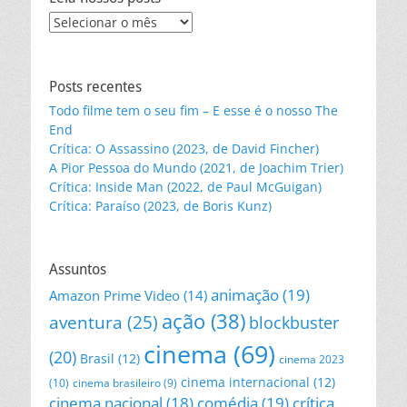
Leia
nossos
posts
Posts recentes
Todo filme tem o seu fim – E esse é o nosso The
End
Crítica: O Assassino (2023, de David Fincher)
A Pior Pessoa do Mundo (2021, de Joachim Trier)
Crítica: Inside Man (2022, de Paul McGuigan)
Crítica: Paraíso (2023, de Boris Kunz)
Assuntos
animação
(19)
Amazon Prime Video
(14)
ação
(38)
aventura
(25)
blockbuster
cinema
(69)
(20)
Brasil
(12)
cinema 2023
cinema internacional
(12)
(10)
cinema brasileiro
(9)
cinema nacional
(18)
comédia
(19)
crítica