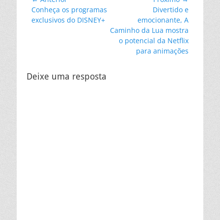
Navegação
Post
Próximo
Conheça os programas
Divertido e
de
anterior:
post:
exclusivos do DISNEY+
emocionante, A
Post
Caminho da Lua mostra
o potencial da Netflix
para animações
Deixe uma resposta