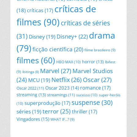
críticas de
(18)
críticas
(17)
filmes
(90)
críticas de séries
drama
(31)
Disney+
(22)
Disney
(19)
(79)
ficção científica
(20)
filme brasileiro
(9)
filmes
(60)
horror
(13)
HBO MAX
(10)
Ibifest
Marvel
(27)
Marvel Studios
(9)
Ibitinga
(8)
Netflix
(26)
Oscar
(27)
(24)
MCU
(19)
romance
(17)
Oscar 2023
(14)
Oscar 2022
(11)
streaming
(13)
streamings
(11)
sucesso
(10)
super-heróis
suspense
(30)
superprodução
(17)
(10)
terror
(25)
séries
(19)
thriller
(17)
Vingadores
(15)
WHAT IF...?
(9)