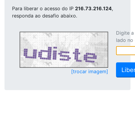
Para liberar o acesso
do IP
216.73.216.124
,
responda ao desafio abaixo.
Digite 
lado no
[trocar imagem]