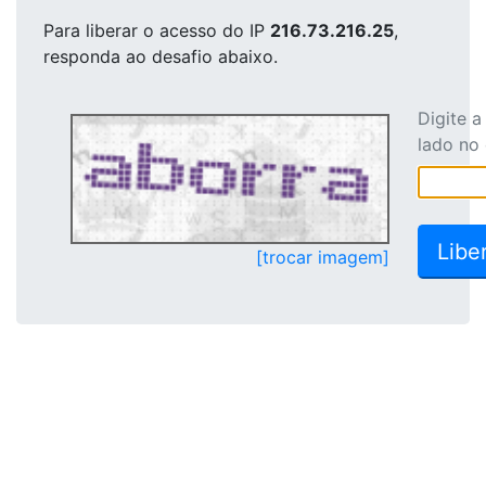
Para liberar o acesso
do IP
216.73.216.25
,
responda ao desafio abaixo.
Digite 
lado no
[trocar imagem]