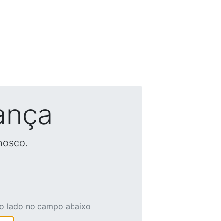
ança
nosco.
ao lado no campo abaixo