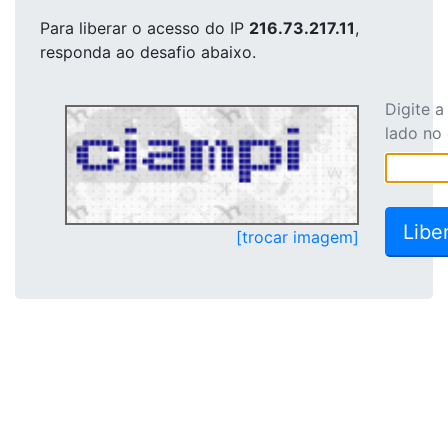
Para liberar o acesso
do IP
216.73.217.11
,
responda ao desafio abaixo.
Digite 
lado no
[trocar imagem]