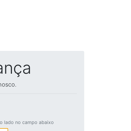
ança
nosco.
ao lado no campo abaixo