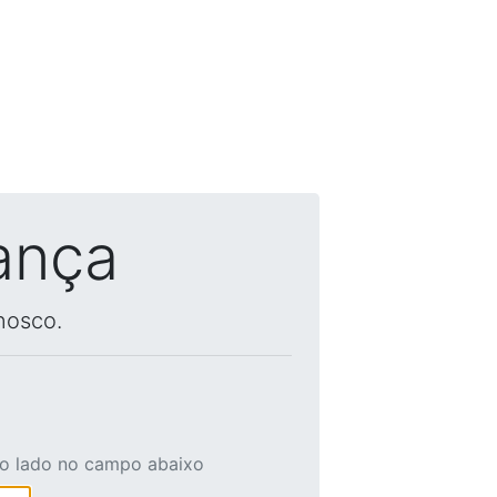
ança
nosco.
ao lado no campo abaixo