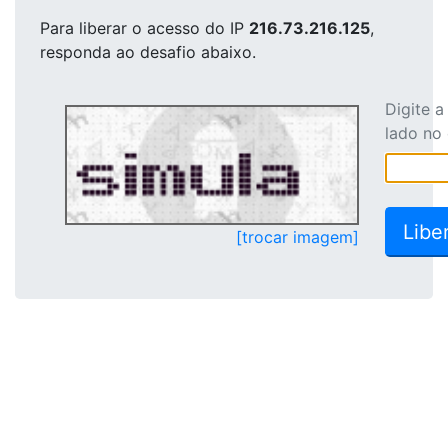
Para liberar o acesso
do IP
216.73.216.125
,
responda ao desafio abaixo.
Digite 
lado no
[trocar imagem]