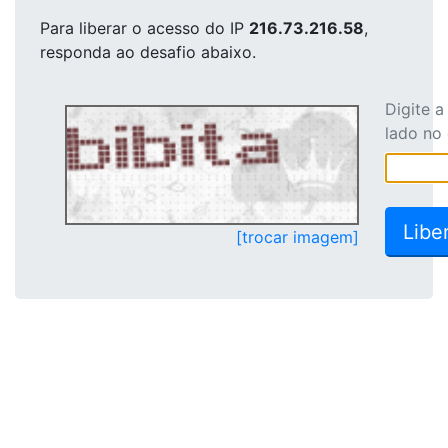
Para liberar o acesso
do IP
216.73.216.58
,
responda ao desafio abaixo.
Digite 
lado no
[trocar imagem]