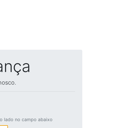
ança
nosco.
ao lado no campo abaixo