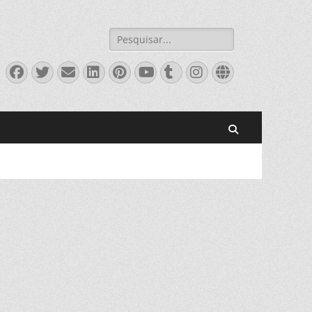
Pesquisar
por:
Facebook
Twitter
Email
LinkedIn
Pinterest
YouTube
Tumblr
Instagram
Website
Pesquisar