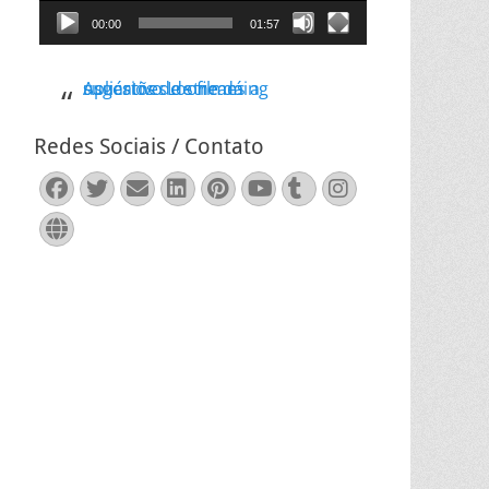
00:00
01:57
Aplicativo Loone dá sugestões de filmes a usuários de streaming
Redes Sociais / Contato
Facebook
Twitter
Email
LinkedIn
Pinterest
YouTube
Tumblr
Instagram
Website