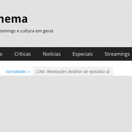
inema
treamings e cultura em geral.
ão
Críticas
Notícias
Especiais
Streamings
Variedades
»
LOKI: Revelações (Análise do episódio 4)