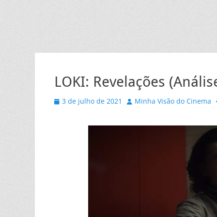
LOKI: Revelações (Anális
Posted
Autor
3 de julho de 2021
Minha Visão do Cinema
on