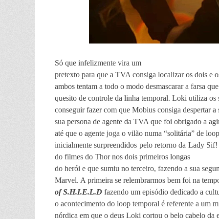
Só que infelizmente vira um
pretexto para que a TVA consiga localizar os dois e
ambos tentam a todo o modo desmascarar a farsa que
quesito de controle da linha temporal. Loki utiliza os
conseguir fazer com que Mobius consiga despertar a s
sua persona de agente da TVA que foi obrigado a agir
até que o agente joga o vilão numa “solitária” de lo
inicialmente surpreendidos pelo retorno da Lady S
do filmes do Thor nos dois primeiros longas
do herói e que sumiu no terceiro, fazendo a sua segu
Marvel. A primeira se relembrarmos bem foi na tempo
of S.H.I.E.L.D
fazendo um episódio dedicado a cultu
o acontecimento do loop temporal é referente a um m
nórdica em que o deus Loki cortou o belo cabelo da 