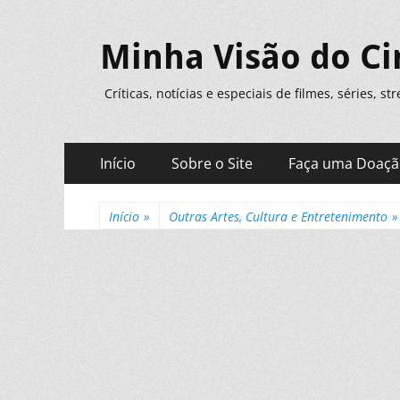
Minha Visão do C
Críticas, notícias e especiais de filmes, séries, s
Menu
Pular
Início
Sobre o Site
Faça uma Doaç
para
principal
o
conteúdo
Início
»
Outras Artes, Cultura e Entretenimento
»