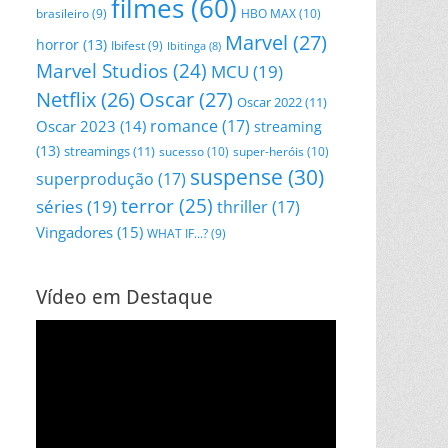
filmes
(60)
HBO MAX
(10)
brasileiro
(9)
Marvel
(27)
horror
(13)
Ibifest
(9)
Ibitinga
(8)
Marvel Studios
(24)
MCU
(19)
Netflix
(26)
Oscar
(27)
Oscar 2022
(11)
romance
(17)
Oscar 2023
(14)
streaming
(13)
streamings
(11)
sucesso
(10)
super-heróis
(10)
suspense
(30)
superprodução
(17)
terror
(25)
séries
(19)
thriller
(17)
Vingadores
(15)
WHAT IF...?
(9)
Vídeo em Destaque
Tocador
de
vídeo