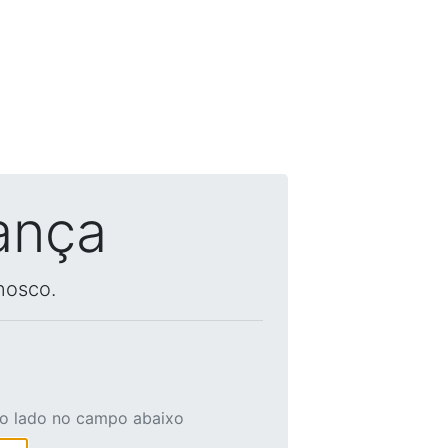
ança
nosco.
ao lado no campo abaixo