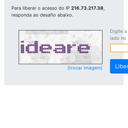
Para liberar o acesso
do IP
216.73.217.38
,
responda ao desafio abaixo.
Digite 
lado no
[trocar imagem]