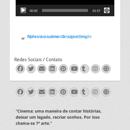
00:00
01:57
Aplicativo Loone dá sugestões de filmes a usuários de streaming
Redes Sociais / Contato
Facebook
Twitter
Email
LinkedIn
Pinterest
YouTube
Tumblr
Instagra
Websit
Facebook
Twitter
Email
LinkedIn
Pinterest
YouTube
Tumblr
Instagra
Websit
“Cinema: uma maneira de contar histórias,
deixar um legado, recriar sonhos. Por isso
chama-se 7ª arte.”