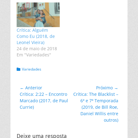
Crítica: Alguém
Como Eu (2018, de
Leonel Vieira)
24 de maio de 2018
Em "Variedades"
Categorias:
Variedades
Navegação
← Anterior
Próximo →
Post
Próximo
Crítica: 2:22 – Encontro
Crítica: The Blacklist –
de
anterior:
post:
Marcado (2017, de Paul
6ª e 7ª Temporada
Post
Currie)
(2019, de Bill Roe,
Daniel Willis entre
outros)
Deixe uma resposta