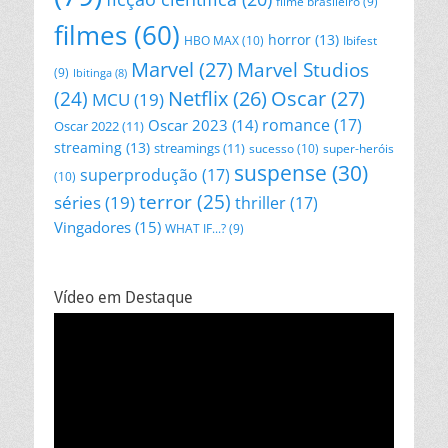
filme brasileiro
(9)
filmes
(60)
horror
(13)
HBO MAX
(10)
Ibifest
Marvel
(27)
Marvel Studios
(9)
Ibitinga
(8)
Netflix
(26)
Oscar
(27)
(24)
MCU
(19)
romance
(17)
Oscar 2023
(14)
Oscar 2022
(11)
streaming
(13)
streamings
(11)
sucesso
(10)
super-heróis
suspense
(30)
superprodução
(17)
(10)
terror
(25)
séries
(19)
thriller
(17)
Vingadores
(15)
WHAT IF...?
(9)
Vídeo em Destaque
Tocador
de
vídeo