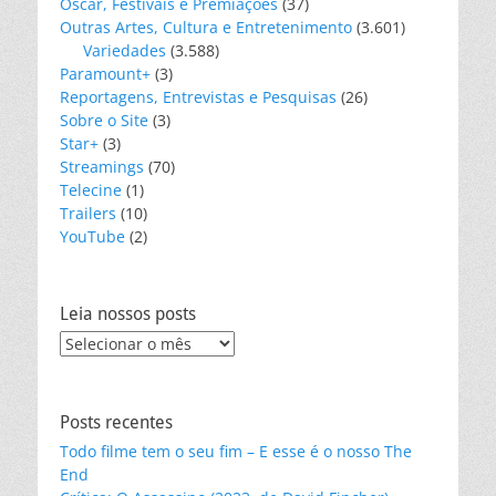
Oscar, Festivais e Premiações
(37)
Outras Artes, Cultura e Entretenimento
(3.601)
Variedades
(3.588)
Paramount+
(3)
Reportagens, Entrevistas e Pesquisas
(26)
Sobre o Site
(3)
Star+
(3)
Streamings
(70)
Telecine
(1)
Trailers
(10)
YouTube
(2)
Leia nossos posts
Leia
nossos
posts
Posts recentes
Todo filme tem o seu fim – E esse é o nosso The
End