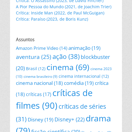
Crítica: O Assassino (2023, de David Fincher)
A Pior Pessoa do Mundo (2021, de Joachim Trier)
Crítica: Inside Man (2022, de Paul McGuigan)
Crítica: Paraíso (2023, de Boris Kunz)
Assuntos
animação
(19)
Amazon Prime Video
(14)
ação
(38)
aventura
(25)
blockbuster
cinema
(69)
(20)
Brasil
(12)
cinema 2023
cinema internacional
(12)
(10)
cinema brasileiro
(9)
cinema nacional
(18)
comédia
(19)
crítica
críticas de
(18)
críticas
(17)
filmes
(90)
críticas de séries
drama
(31)
Disney+
(22)
Disney
(19)
(79)
ficção científica
(20)