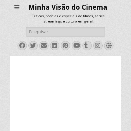
Minha Visão do Cinema
Críticas, notícias e especiais de filmes, séries,
streamings e cultura em geral.
Pesquisar
por:
Facebook
Twitter
Email
LinkedIn
Pinterest
YouTube
Tumblr
Instagra
Websit