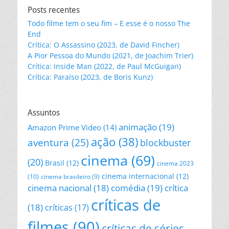
Posts recentes
Todo filme tem o seu fim – E esse é o nosso The
End
Crítica: O Assassino (2023, de David Fincher)
A Pior Pessoa do Mundo (2021, de Joachim Trier)
Crítica: Inside Man (2022, de Paul McGuigan)
Crítica: Paraíso (2023, de Boris Kunz)
Assuntos
animação
(19)
Amazon Prime Video
(14)
ação
(38)
aventura
(25)
blockbuster
cinema
(69)
(20)
Brasil
(12)
cinema 2023
cinema internacional
(12)
(10)
cinema brasileiro
(9)
cinema nacional
(18)
comédia
(19)
crítica
críticas de
(18)
críticas
(17)
filmes
(90)
críticas de séries