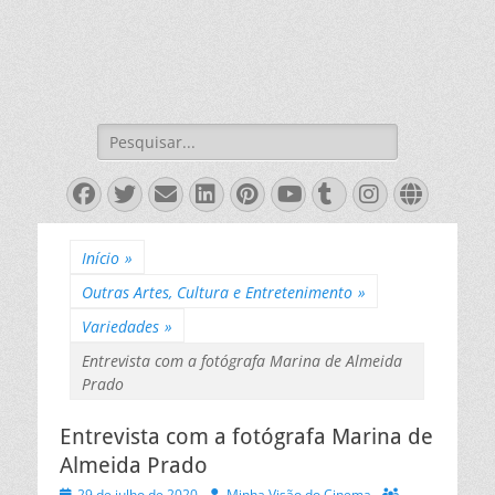
Pesquisar
por:
Facebook
Twitter
Email
LinkedIn
Pinterest
YouTube
Tumblr
Instagra
Websit
Início
»
Outras Artes, Cultura e Entretenimento
»
Variedades
»
Entrevista com a fotógrafa Marina de Almeida
Prado
Entrevista com a fotógrafa Marina de
Almeida Prado
Posted
Autor
29 de julho de 2020
Minha Visão do Cinema