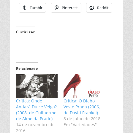
Tumblr
Pinterest
Reddit
Curtir isso:
Relacionado
Crítica: Onde
Crítica: O Diabo
Andará Dulce Veiga?
Veste Prada (2006,
(2008, de Guilherme
de David Frankel)
de Almeida Prado)
8 de julho de 2018
14 de novembro de
Em "Variedades"
2016