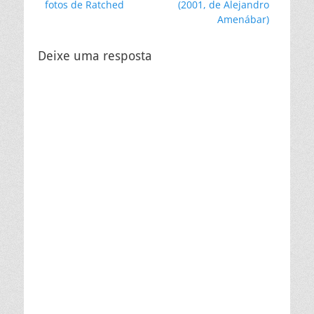
anterior:
post:
fotos de Ratched
(2001, de Alejandro
Post
Amenábar)
Deixe uma resposta