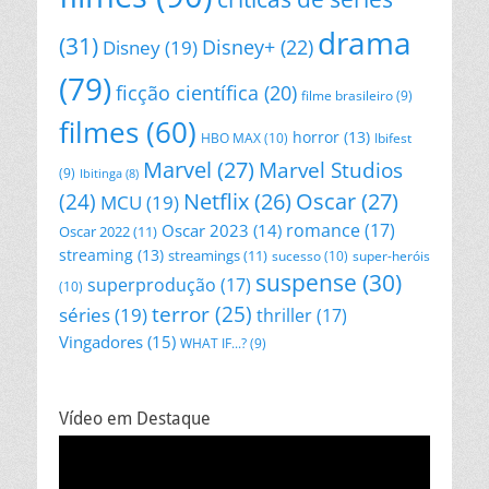
drama
(31)
Disney+
(22)
Disney
(19)
(79)
ficção científica
(20)
filme brasileiro
(9)
filmes
(60)
horror
(13)
HBO MAX
(10)
Ibifest
Marvel
(27)
Marvel Studios
(9)
Ibitinga
(8)
Netflix
(26)
Oscar
(27)
(24)
MCU
(19)
romance
(17)
Oscar 2023
(14)
Oscar 2022
(11)
streaming
(13)
streamings
(11)
sucesso
(10)
super-heróis
suspense
(30)
superprodução
(17)
(10)
terror
(25)
séries
(19)
thriller
(17)
Vingadores
(15)
WHAT IF...?
(9)
Vídeo em Destaque
Tocador
de