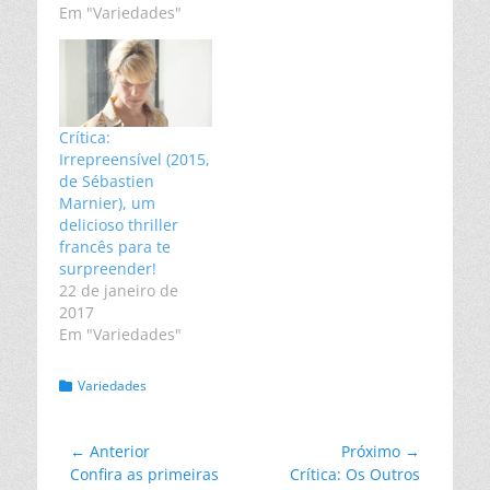
Em "Variedades"
Crítica:
Irrepreensível (2015,
de Sébastien
Marnier), um
delicioso thriller
francês para te
surpreender!
22 de janeiro de
2017
Em "Variedades"
Categorias:
Variedades
Navegação
← Anterior
Próximo →
Post
Próximo
Confira as primeiras
Crítica: Os Outros
de