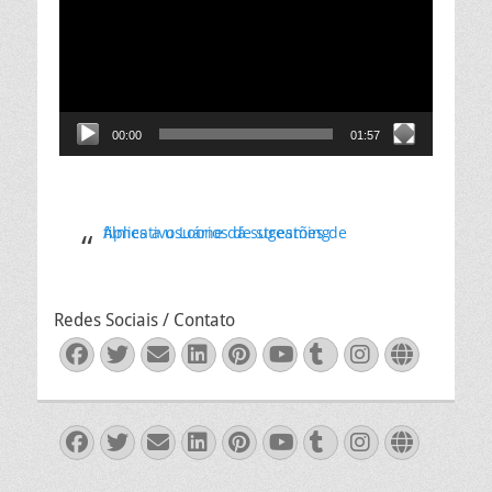
vídeo
00:00
01:57
Aplicativo Loone dá sugestões de filmes a usuários de streaming
Redes Sociais / Contato
Facebook
Twitter
Email
LinkedIn
Pinterest
YouTube
Tumblr
Instagra
Websit
Facebook
Twitter
Email
LinkedIn
Pinterest
YouTube
Tumblr
Instagra
Websit