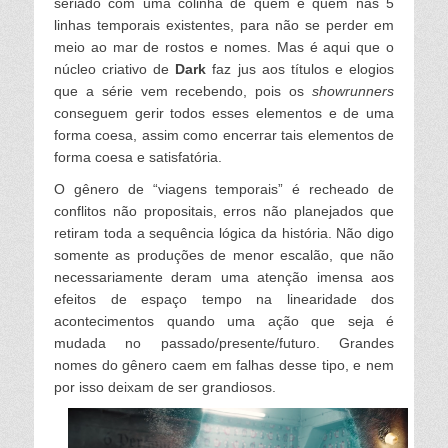
seriado com uma colinha de quem é quem nas 5
linhas temporais existentes, para não se perder em
meio ao mar de rostos e nomes. Mas é aqui que o
núcleo criativo de
Dark
faz jus aos títulos e elogios
que a série vem recebendo, pois os
showrunners
conseguem gerir todos esses elementos e de uma
forma coesa, assim como encerrar tais
elementos de
forma coesa e satisfatória.
O gênero de “viagens temporais” é recheado de
conflitos não propositais, erros não planejados que
retiram toda a sequência lógica da história. Não digo
somente as produções de menor escalão, que não
necessariamente deram uma atenção imensa aos
efeitos de espaço tempo na linearidade dos
acontecimentos quando uma ação que seja é
mudada no passado/presente/futuro. Grandes
nomes do gênero caem em falhas desse tipo, e nem
por isso deixam de ser grandiosos.