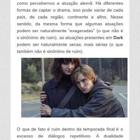
como percebemos a atuação a
lemã. Há diferentes
formas de captar o drama, isso pode variar de cada
país
, de cada região, continente e afins. Nesse
sentido, da mesma forma que a
lgumas atuações
podem ser natura
lmente “exageradas” (o que não é
o sinônimo de ruim), as atuações presentes em
Dar
k
podem ser natura
lmente secas, mais sérias (o que
também não é sinônimo de ruim).
O que de fato é ruim dentro da temporada fina
l é o
excesso de diá
logos repetitivos. A dua
lidade