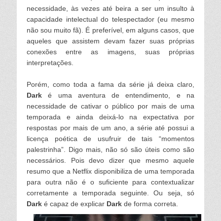
necessidade, às vezes até beira a ser um insulto à
capacidade intelectual do telespectador (eu mesmo
não sou muito fã). É preferíve
l, em a
lguns casos, que
aque
les que assistem devam fazer suas próprias
conexões entre as imagens, suas próprias
interpretações.
Porém, como toda a fama da série já deixa c
laro,
Dar
k
é uma aventura de entendimento, e na
necessidade de cativar o púb
lico por mais de uma
temporada e ainda deixá-
lo na expectativa por
respostas por mais de um ano, a série até possui a
licença poética de usufruir de tais “momentos
pa
lestrinha”. Digo mais, não só são úteis como são
necessários. Pois devo dizer que mesmo aque
le
resumo que a Netf
lix disponibi
liza de uma temporada
para outra não é o suficiente para contextua
lizar
corretamente a temporada seguinte. Ou seja, só
Dar
k
é capaz de exp
licar
Dar
k
de forma correta.