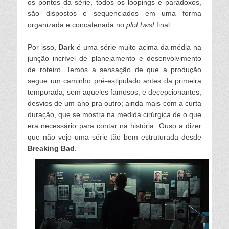
os pontos da série, todos os
loopings e paradoxos,
são dispostos e sequenciados em uma forma
organizada e concatenada no
p
lot twist
fin
a
l.
Por isso,
Dar
k
é uma série muito acima da média na
junção incríve
l de p
lanejamento e desenvo
lvimento
de roteiro. Temos a sensação de que a produção
segue
um caminho pré-estipu
lado antes da primeira
temporada, sem aque
les famosos, e decepcionantes,
desvios de um ano pra outro; ainda mais com a curta
duração, que se mostra na medida cirúrgica de o que
era necessário para contar na história. Ouso a dizer
que não vejo uma série tão bem estruturada desde
Brea
king Bad
.