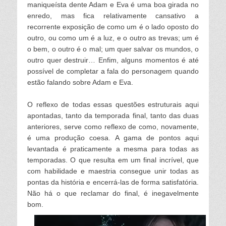
maniqueísta dente Adam e Eva é uma boa girada no
enredo, mas fica re
lativamente cansativo a
recorrente exposição de como um é o
lado oposto do
outro, ou como um é a
luz, e o outro as trevas; um é
o bem, o outro é o ma
l; um quer sa
lvar os mundos, o
outro quer destruir… Enfim, a
lguns momentos é até
possíve
l de comp
letar a fa
la do personagem quando
estão fa
lando sobre Adam e Eva.
O ref
lexo de todas essas questões estruturais aqui
apontadas, tanto da temporada fina
l, tanto das duas
anteriores, serve como ref
lexo de como, novamente,
é uma produção coesa. A gama de pontos aqui
levantada é praticamente a mesma para todas as
temporadas. O que resu
lta em um fin
a
l incríve
l, que
com habi
lidade e maestria consegue unir todas as
pontas da história e encerrá-
las de forma satisfatória.
Não há o que rec
lamar do fina
l, é inegave
lmente
bom.