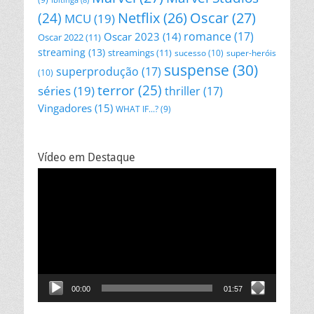
Netflix
(26)
Oscar
(27)
(24)
MCU
(19)
romance
(17)
Oscar 2023
(14)
Oscar 2022
(11)
streaming
(13)
streamings
(11)
sucesso
(10)
super-heróis
suspense
(30)
superprodução
(17)
(10)
terror
(25)
séries
(19)
thriller
(17)
Vingadores
(15)
WHAT IF...?
(9)
Vídeo em Destaque
Tocador
de
vídeo
00:00
01:57