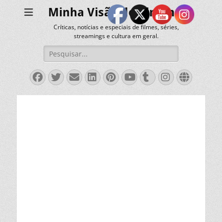
Minha Visão do Cinema
Críticas, notícias e especiais de filmes, séries,
streamings e cultura em geral.
Pesquisar
por:
Facebook
Twitter
Email
LinkedIn
Pinterest
YouTube
Tumblr
Instagra
Websit