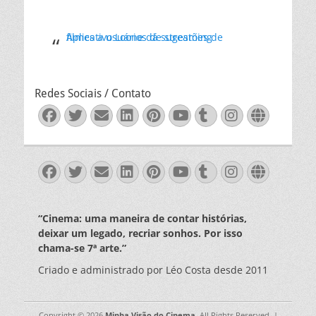
Aplicativo Loone dá sugestões de filmes a usuários de streaming
Redes Sociais / Contato
Facebook
Twitter
Email
LinkedIn
Pinterest
YouTube
Tumblr
Instagra
Websit
Facebook
Twitter
Email
LinkedIn
Pinterest
YouTube
Tumblr
Instagra
Websit
“Cinema: uma maneira de contar histórias,
deixar um legado, recriar sonhos. Por isso
chama-se 7ª arte.”
Criado e administrado por Léo Costa desde 2011
Copyright © 2026
Minha Visão do Cinema
. All Rights Reserved. |