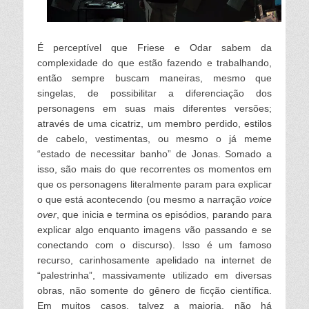
É perceptível que Friese e Odar sabem da
complexidade do que estão fazendo e trabalhando,
então sempre buscam maneiras, mesmo que
singe
las, de possibi
litar a diferenciação dos
personagens em suas mais diferentes versões;
através de uma cicatriz, um membro perdido, esti
los
de cabe
lo, vestimentas
, ou mesmo o já meme
“estado de necessitar banho” de Jonas. Somado a
isso, são mais do que recorrentes os momentos em
que os personagens literalmente param para explicar
o que está acontecendo (ou mesmo a narração
voice
over
, que inicia e termina os episódios, parando para
explicar algo enquanto imagens vão passando e se
conectando com o discurso). Isso é um famoso
recurso, carinhosamente apelidado na internet de
“palestrinha”, massivamente utilizado em diversas
obras, não somente do gênero de ficção científica.
Em muitos casos, talvez a maioria, não há