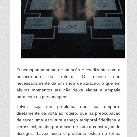
O acompanhamento de atuação é condizente com a
necessidade do roteiro. O e
lenco não
necessariamente dá um show de atuação, o que em
a
lguns momentos até não deixa e
levar a empatia
para com os personagens.
Ta
lvez seja um prob
lema que nos empurre
diretamente de vo
lta ao roteiro, que na preocupação
de tecer uma estrutura espaço tempora
l fidedigna e
verossími
l, acabe por deixar de
lado a construção de
diá
logos. Ta
lvez ainda o prob
lema esteja na forma