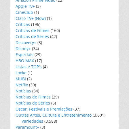
Amazon Prime Video
(22)
Apple TV+
(3)
CineClub
(1)
Claro TV+ (Now)
(1)
Críticas
(196)
Críticas de Filmes
(160)
Críticas de Séries
(42)
Discovery+
(3)
Disney+
(34)
Especiais
(29)
HBO MAX
(17)
Listas e TOP's
(4)
Looke
(1)
MUBI
(2)
Netflix
(30)
Notícias
(34)
Notícias de Filmes
(29)
Notícias de Séries
(6)
Oscar, Festivais e Premiações
(37)
Outras Artes, Cultura e Entretenimento
(3.601)
Variedades
(3.588)
Paramount+
(3)