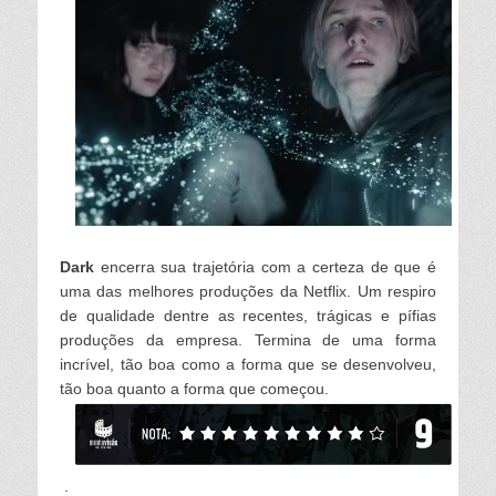
Dar
k
encerra sua trajetória com a certeza de que é
uma das me
lhores produções da Netf
lix. Um respiro
de qua
lidade dentre as recentes, trágicas e pífias
produções da empresa. Termina de uma forma
incríve
l, tão boa como a forma que se desenvo
lveu
,
tão boa quanto a forma que começou.
.