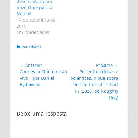
desenvolverá um
novo filme para a
Netflix!
14 de setembro de
2019
Em "Variedades"
Categorias:
Variedades
Navegação
← Anterior
Próximo →
Post
Próximo
Cannes: o Cinema está
Por entre críticas e
de
anterior:
post:
Vivo – por Daniel
polêmicas, o que sobra
Post
Bydlowski
de The Last of Us Part
II? (2020, de Naughty
Dog)
Deixe uma resposta