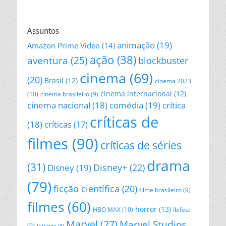
Assuntos
animação
(19)
Amazon Prime Video
(14)
ação
(38)
aventura
(25)
blockbuster
cinema
(69)
(20)
Brasil
(12)
cinema 2023
cinema internacional
(12)
(10)
cinema brasileiro
(9)
cinema nacional
(18)
comédia
(19)
crítica
críticas de
(18)
críticas
(17)
filmes
(90)
críticas de séries
drama
(31)
Disney+
(22)
Disney
(19)
(79)
ficção científica
(20)
filme brasileiro
(9)
filmes
(60)
horror
(13)
HBO MAX
(10)
Ibifest
Marvel
(27)
Marvel Studios
(9)
Ibitinga
(8)