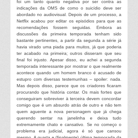
foi um tanto quanto negativa por ser contra as
indicações da OMS de como o suicídio deve ser
abordado no audiovisual. Depois de um processo, a
Netflix acabou por editar os episódios para que as
recomendações fossem seguidas. Embora as
discussões da primeira temporada tenham sido
bastante pertinentes, a partir da segunda a série já
havia virado uma piada para muitos, já que poderia
ter acabado na primeira; outros disseram que seu
final foi injusto. Apesar disso, eu achei a segunda
temporada interessante por mostrar o que realmente
acontece quando um homem branco é acusado de
estupro com diversas testemunhas – spoiler: nada.
Mas depois disso, parece que os criadores ficaram
procurando que história contar. Os mais fortes que
conseguiram sobreviver à terceira devem concordar
comigo que é um absurdo atrás de outro e não tem
quem aguente a nova personagem que já chega
querendo sentar na janelinha e deixa tudo
extremamente chato e cansativo. Se no começo o
problema era judicial, agora é só que cansou
mesmo. A quarta e (finalmente) última temporada da