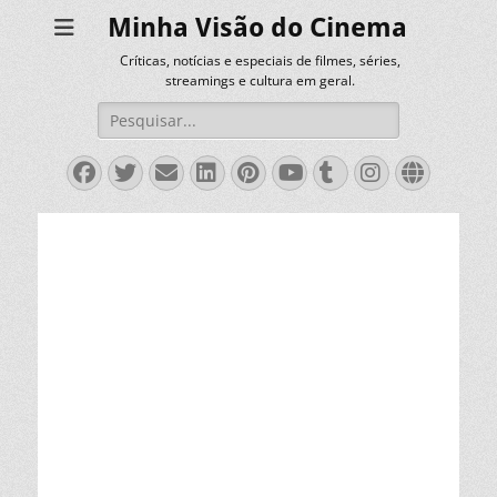
Minha Visão do Cinema
Críticas, notícias e especiais de filmes, séries,
streamings e cultura em geral.
Pesquisar
por:
Facebook
Twitter
Email
LinkedIn
Pinterest
YouTube
Tumblr
Instagra
Websit