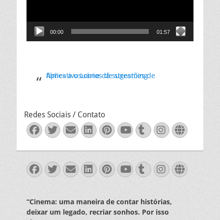
00:00
01:57
Aplicativo Loone dá sugestões de filmes a usuários de streaming
Redes Sociais / Contato
Facebook
Twitter
Email
LinkedIn
Pinterest
YouTube
Tumblr
Instagra
Websit
Facebook
Twitter
Email
LinkedIn
Pinterest
YouTube
Tumblr
Instagra
Websit
“Cinema: uma maneira de contar histórias,
deixar um legado, recriar sonhos. Por isso