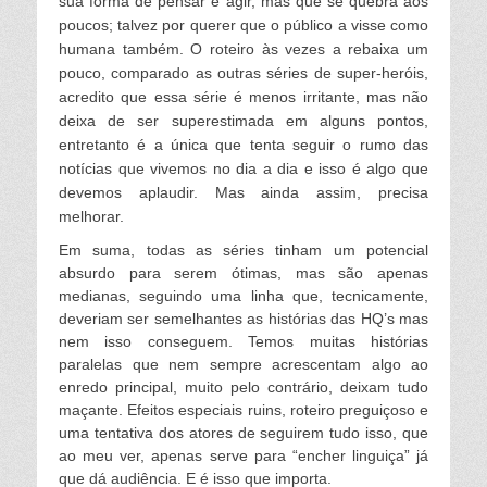
sua forma de pensar e agir, mas que se quebra aos
poucos; talvez por querer que o público a visse como
humana também. O roteiro às vezes a rebaixa um
pouco, comparado as outras séries de super-heróis,
acredito que essa série é menos irritante, mas não
deixa de ser superestimada em alguns pontos,
entretanto é a única que tenta seguir o rumo das
notícias que vivemos no dia a dia e isso é algo que
devemos aplaudir. Mas ainda
assim,
precisa
melhorar.
Em suma, todas as séries tinham um potencial
absurdo para serem ótimas, mas são apenas
medianas, seguindo uma linha que, tecnicamente,
deveriam ser semelhantes as histórias das HQ’s mas
nem isso conseguem. Temos muitas histórias
paralelas que nem sempre acrescentam algo
ao
enredo principal
, muito pelo contrário, deixam tudo
maçante. Efeitos especiais ruins, roteiro preguiçoso e
uma tentativa dos atores de seguirem tudo isso, que
ao meu ver, apenas serve para “encher linguiça” já
que dá audiência. E é isso que importa.