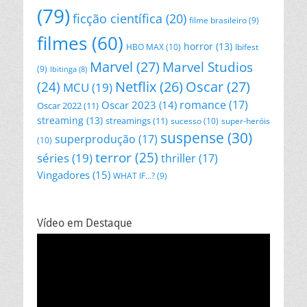
(79)
ficção científica
(20)
filme brasileiro
(9)
filmes
(60)
horror
(13)
HBO MAX
(10)
Ibifest
Marvel
(27)
Marvel Studios
(9)
Ibitinga
(8)
Netflix
(26)
Oscar
(27)
(24)
MCU
(19)
romance
(17)
Oscar 2023
(14)
Oscar 2022
(11)
streaming
(13)
streamings
(11)
sucesso
(10)
super-heróis
suspense
(30)
superprodução
(17)
(10)
terror
(25)
séries
(19)
thriller
(17)
Vingadores
(15)
WHAT IF...?
(9)
Vídeo em Destaque
Tocador
de
vídeo