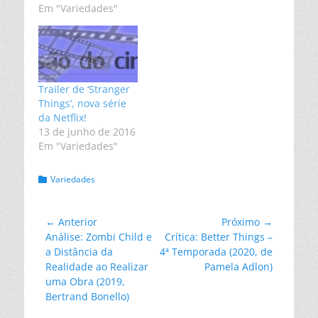
Em "Variedades"
Trailer de ‘Stranger
Things’, nova série
da Netflix!
13 de junho de 2016
Em "Variedades"
Categorias:
Variedades
Navegação
← Anterior
Próximo →
Post
Próximo
Análise: Zombi Child e
Crítica: Better Things –
de
anterior:
post:
a Distância da
4ª Temporada (2020, de
Post
Realidade ao Realizar
Pamela Adlon)
uma Obra (2019,
Bertrand Bonello)