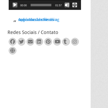
00:00
01:57
Aplicativo Loone dá sugestões de filmes a usuários de streaming
Redes Sociais / Contato
Facebook
Twitter
Email
LinkedIn
Pinterest
YouTube
Tumblr
Instagram
Website