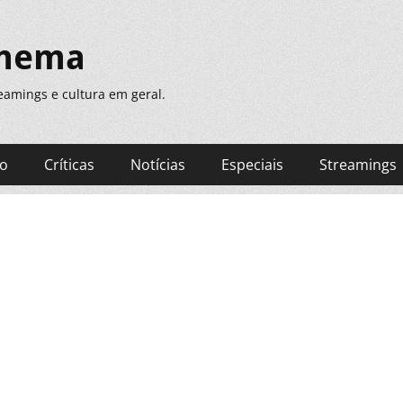
inema
treamings e cultura em geral.
ão
Críticas
Notícias
Especiais
Streamings