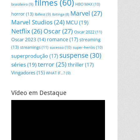
filmes
(60)
HBO MAX
(10)
brasileiro
(9)
Marvel
(27)
horror
(13)
Ibifest
(9)
Ibitinga
(8)
Marvel Studios
(24)
MCU
(19)
Netflix
(26)
Oscar
(27)
Oscar 2022
(11)
romance
(17)
Oscar 2023
(14)
streaming
(13)
streamings
(11)
sucesso
(10)
super-heróis
(10)
suspense
(30)
superprodução
(17)
terror
(25)
séries
(19)
thriller
(17)
Vingadores
(15)
WHAT IF...?
(9)
Vídeo em Destaque
Tocador
de
vídeo