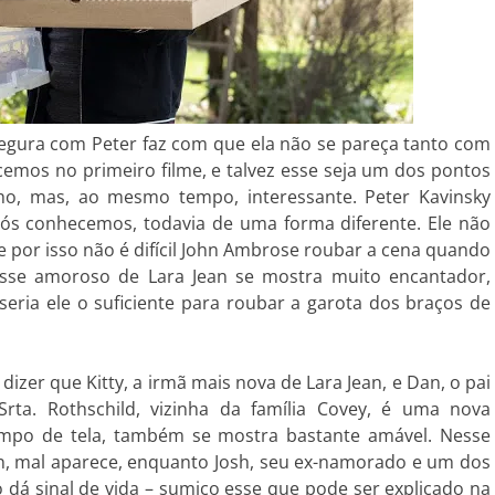
segura com Peter faz com que ela não se pareça tanto com
emos no primeiro filme, e talvez esse seja um dos pontos
anho, mas, ao mesmo tempo, interessante. Peter Kavinsky
s conhecemos, todavia de uma forma diferente. Ele não
e por isso não é difícil John Ambrose roubar a cena quando
esse amoroso de Lara Jean se mostra muito encantador,
 seria ele o suficiente para roubar a garota dos braços de
izer que Kitty, a irmã mais nova de Lara Jean, e Dan, o pai
rta. Rothschild, vizinha da família Covey, é uma nova
mpo de tela, também se mostra bastante amável. Nesse
ean, mal aparece, enquanto Josh, seu ex-namorado e um dos
 dá sinal de vida – sumiço esse que pode ser explicado na