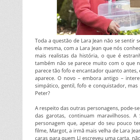
Toda a questão de Lara Jean não se sentir 
ela mesma, com a Lara Jean que nós conhec
mais realistas da história, o que é estr
também não se parece muito com o que nó
parece tão fofo e encantador quanto antes, 
aparece. O novo – embora antigo – inter
simpático, gentil, fofo e conquistador, mas
Peter?
A respeito das outras personagens, pode-se d
das garotas, continuam maravilhosos. A S
personagem que, apesar do seu pouco te
filme, Margot, a irmã mais velha de Lara J
caras para quem LJ escreveu uma carta, não