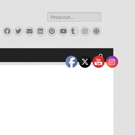
Pesquisar
por:
Facebook
Twitter
Email
LinkedIn
Pinterest
YouTube
Tumblr
Instagram
Website
Pesquisar