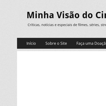
Minha Visão do C
Críticas, notícias e especiais de filmes, séries, s
Menu
Pular
Início
Sobre o Site
Faça uma Doaç
para
principal
o
conteúdo