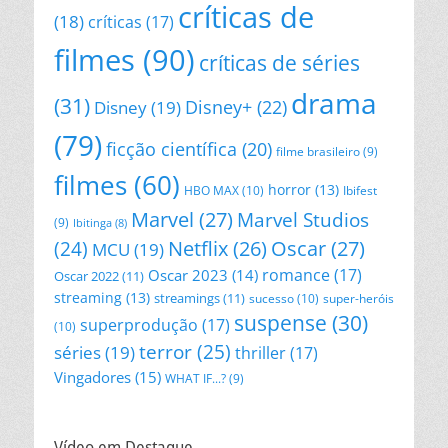
críticas de
(18)
críticas
(17)
filmes
(90)
críticas de séries
drama
(31)
Disney+
(22)
Disney
(19)
(79)
ficção científica
(20)
filme brasileiro
(9)
filmes
(60)
horror
(13)
HBO MAX
(10)
Ibifest
Marvel
(27)
Marvel Studios
(9)
Ibitinga
(8)
Netflix
(26)
Oscar
(27)
(24)
MCU
(19)
romance
(17)
Oscar 2023
(14)
Oscar 2022
(11)
streaming
(13)
streamings
(11)
sucesso
(10)
super-heróis
suspense
(30)
superprodução
(17)
(10)
terror
(25)
séries
(19)
thriller
(17)
Vingadores
(15)
WHAT IF...?
(9)
Vídeo em Destaque