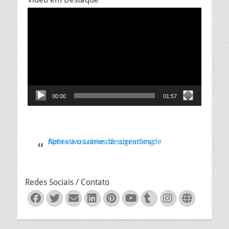
Tocador
de
vídeo
00:00
01:57
Aplicativo Loone dá sugestões de filmes a usuários de streaming
Redes Sociais / Contato
Facebook
Twitter
Email
LinkedIn
Pinterest
YouTube
Tumblr
Instagra
Websit