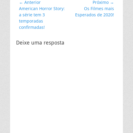
Navegação
← Anterior
Próximo →
Post
Próximo
American Horror Story:
Os Filmes mais
de
anterior:
post:
a série tem 3
Esperados de 2020!
Post
temporadas
confirmadas!
Deixe uma resposta