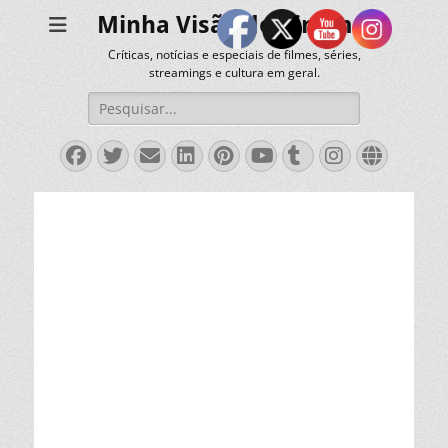
Minha Visão do Cinema
Críticas, notícias e especiais de filmes, séries,
streamings e cultura em geral.
Pesquisar
por:
Facebook
Twitter
Email
LinkedIn
Pinterest
YouTube
Tumblr
Instagra
Websit