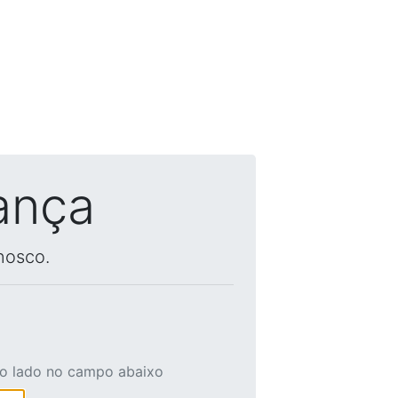
ança
nosco.
ao lado no campo abaixo