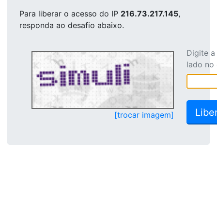
Para liberar o acesso
do IP
216.73.217.145
,
responda ao desafio abaixo.
Digite 
lado no
[trocar imagem]