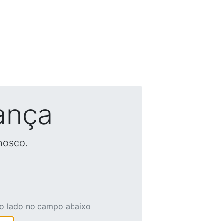
ança
nosco.
ao lado no campo abaixo