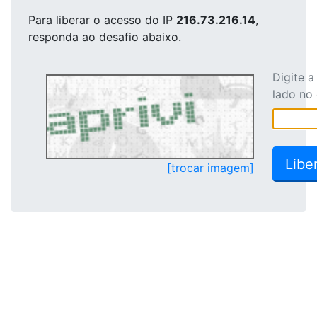
Para liberar o acesso
do IP
216.73.216.14
,
responda ao desafio abaixo.
Digite 
lado no
[trocar imagem]