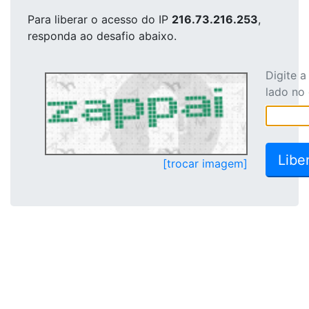
Para liberar o acesso
do IP
216.73.216.253
,
responda ao desafio abaixo.
Digite 
lado no
[trocar imagem]