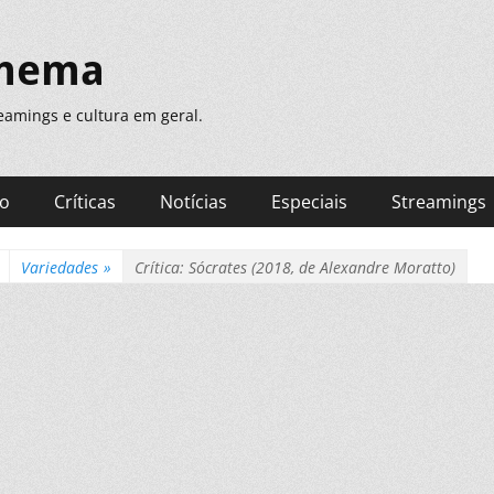
inema
treamings e cultura em geral.
ão
Críticas
Notícias
Especiais
Streamings
Variedades
»
Crítica: Sócrates (2018, de Alexandre Moratto)