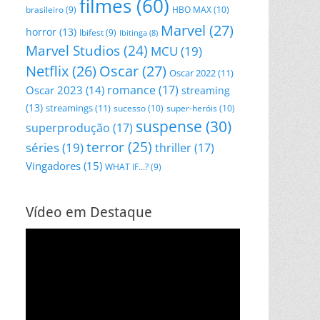
filmes
(60)
HBO MAX
(10)
brasileiro
(9)
Marvel
(27)
horror
(13)
Ibifest
(9)
Ibitinga
(8)
Marvel Studios
(24)
MCU
(19)
Netflix
(26)
Oscar
(27)
Oscar 2022
(11)
romance
(17)
Oscar 2023
(14)
streaming
(13)
streamings
(11)
sucesso
(10)
super-heróis
(10)
suspense
(30)
superprodução
(17)
terror
(25)
séries
(19)
thriller
(17)
Vingadores
(15)
WHAT IF...?
(9)
Vídeo em Destaque
Tocador
de
vídeo