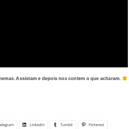
cinemas. Assistam e depois nos contem o que acharam.
elegram
LinkedIn
Tumblr
Pinterest