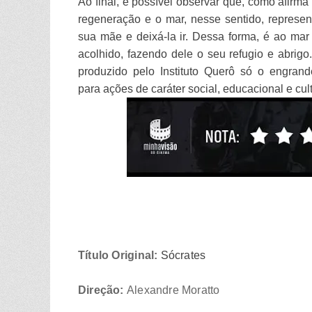
Ao final, é possível observar que, como afirm
regeneração e o mar, nesse sentido, represen
sua mãe e deixá-la ir. Dessa forma, é ao ma
acolhido, fazendo dele o seu refugio e abrigo.
produzido pelo Instituto Querô só o engrande
para
ações de caráter social, educacional e cu
Título Original:
Sócrates
Direção:
Alexandre Moratto