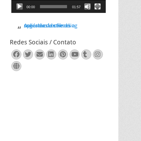
00:00
01:57
Aplicativo Loone dá sugestões de filmes a usuários de streaming
Redes Sociais / Contato
Facebook
Twitter
Email
LinkedIn
Pinterest
YouTube
Tumblr
Instagram
Website