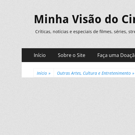
Minha Visão do C
Críticas, notícias e especiais de filmes, séries, s
Menu
Pular
Início
Sobre o Site
Faça uma Doaç
para
principal
o
conteúdo
Início
»
Outras Artes, Cultura e Entretenimento
»