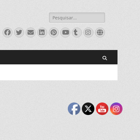
Pesquisar
por:
Facebook
Twitter
Email
LinkedIn
Pinterest
YouTube
Tumblr
Instagram
Website
Pesquisar