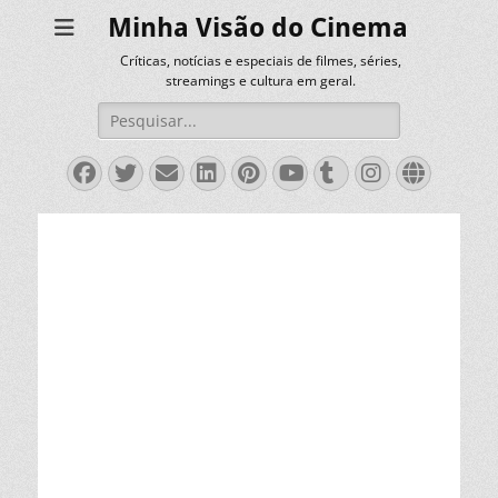
Minha Visão do Cinema
Críticas, notícias e especiais de filmes, séries,
streamings e cultura em geral.
Pesquisar
por:
Facebook
Twitter
Email
LinkedIn
Pinterest
YouTube
Tumblr
Instagra
Websit