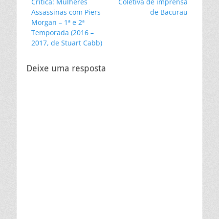
Post
Próximo
Crítica: Mulheres
Coletiva de imprensa
de
anterior:
post:
Assassinas com Piers
de Bacurau
Post
Morgan – 1ª e 2ª
Temporada (2016 –
2017, de Stuart Cabb)
Deixe uma resposta