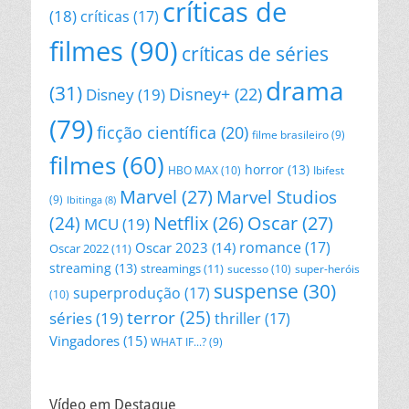
críticas de
(18)
críticas
(17)
filmes
(90)
críticas de séries
drama
(31)
Disney+
(22)
Disney
(19)
(79)
ficção científica
(20)
filme brasileiro
(9)
filmes
(60)
horror
(13)
HBO MAX
(10)
Ibifest
Marvel
(27)
Marvel Studios
(9)
Ibitinga
(8)
Netflix
(26)
Oscar
(27)
(24)
MCU
(19)
romance
(17)
Oscar 2023
(14)
Oscar 2022
(11)
streaming
(13)
streamings
(11)
sucesso
(10)
super-heróis
suspense
(30)
superprodução
(17)
(10)
terror
(25)
séries
(19)
thriller
(17)
Vingadores
(15)
WHAT IF...?
(9)
Vídeo em Destaque