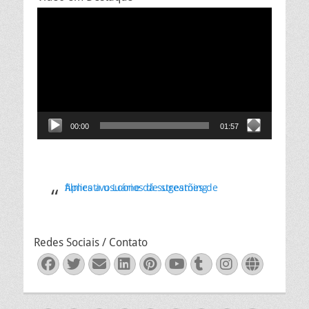
Tocador
de
vídeo
00:00
01:57
Aplicativo Loone dá sugestões de filmes a usuários de streaming
Redes Sociais / Contato
Facebook
Twitter
Email
LinkedIn
Pinterest
YouTube
Tumblr
Instagra
Websit