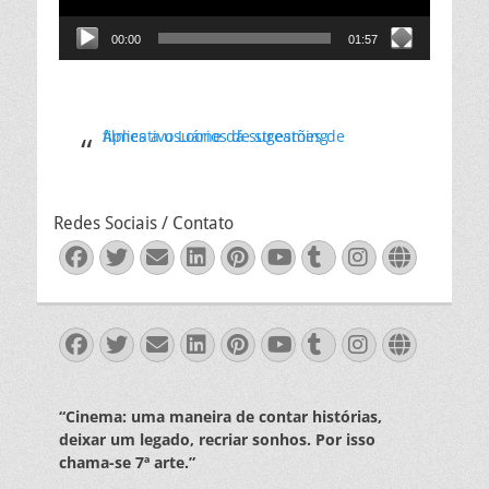
00:00
01:57
Aplicativo Loone dá sugestões de filmes a usuários de streaming
Redes Sociais / Contato
Facebook
Twitter
Email
LinkedIn
Pinterest
YouTube
Tumblr
Instagra
Websit
Facebook
Twitter
Email
LinkedIn
Pinterest
YouTube
Tumblr
Instagra
Websit
“Cinema: uma maneira de contar histórias,
deixar um legado, recriar sonhos. Por isso
chama-se 7ª arte.”