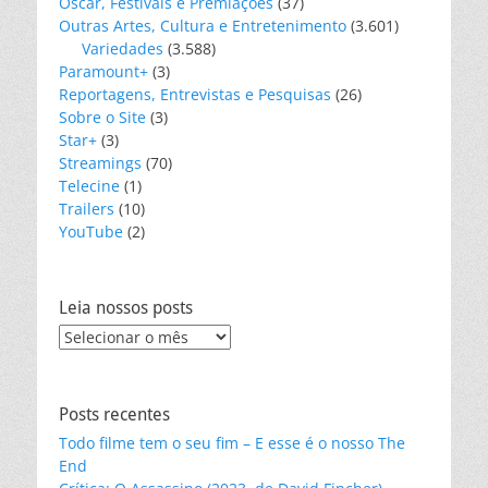
Oscar, Festivais e Premiações
(37)
Outras Artes, Cultura e Entretenimento
(3.601)
Variedades
(3.588)
Paramount+
(3)
Reportagens, Entrevistas e Pesquisas
(26)
Sobre o Site
(3)
Star+
(3)
Streamings
(70)
Telecine
(1)
Trailers
(10)
YouTube
(2)
Leia nossos posts
Leia
nossos
posts
Posts recentes
Todo filme tem o seu fim – E esse é o nosso The
End