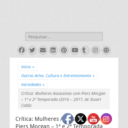
Pesquisar
por:
Facebook
Twitter
Email
LinkedIn
Pinterest
YouTube
Tumblr
Instagra
Websit
Início
»
Outras Artes, Cultura e Entretenimento
»
Variedades
»
Crítica: Mulheres Assassinas com Piers Morgan
– 1ª e 2ª Temporada (2016 – 2017, de Stuart
Cabb)
Crítica: Mulheres Assassinas com
Piers Morgan – 1ª e 2ª Temporada