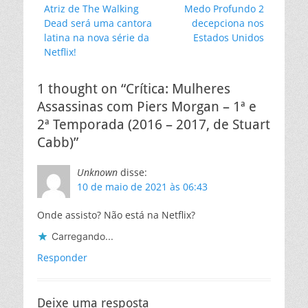
Post
Próximo
Atriz de The Walking
Medo Profundo 2
de
anterior:
post:
Dead será uma cantora
decepciona nos
Post
latina na nova série da
Estados Unidos
Netflix!
1 thought on “Crítica: Mulheres
Assassinas com Piers Morgan – 1ª e
2ª Temporada (2016 – 2017, de Stuart
Cabb)”
Unknown
disse:
10 de maio de 2021 às 06:43
Onde assisto? Não está na Netflix?
Carregando...
Responder
Deixe uma resposta