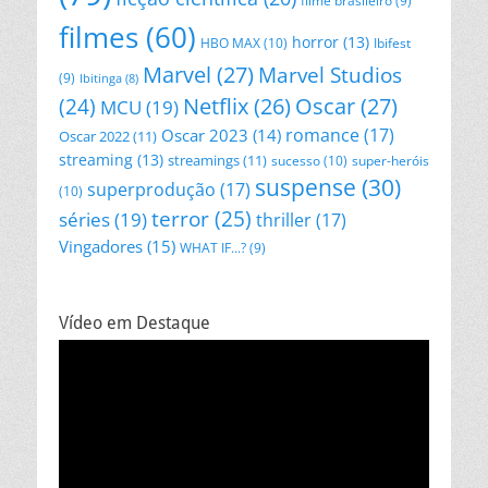
filme brasileiro
(9)
filmes
(60)
horror
(13)
HBO MAX
(10)
Ibifest
Marvel
(27)
Marvel Studios
(9)
Ibitinga
(8)
Netflix
(26)
Oscar
(27)
(24)
MCU
(19)
romance
(17)
Oscar 2023
(14)
Oscar 2022
(11)
streaming
(13)
streamings
(11)
sucesso
(10)
super-heróis
suspense
(30)
superprodução
(17)
(10)
terror
(25)
séries
(19)
thriller
(17)
Vingadores
(15)
WHAT IF...?
(9)
Vídeo em Destaque
Tocador
de
vídeo