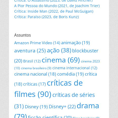
Crítica: O Assassino (2023, de David Fincher)
A Pior Pessoa do Mundo (2021, de Joachim Trier)
Crítica: Inside Man (2022, de Paul McGuigan)
Crítica: Paraíso (2023, de Boris Kunz)
Assuntos
animação
(19)
Amazon Prime Video
(14)
ação
(38)
aventura
(25)
blockbuster
cinema
(69)
(20)
Brasil
(12)
cinema 2023
cinema internacional
(12)
(10)
cinema brasileiro
(9)
cinema nacional
(18)
comédia
(19)
crítica
críticas de
(18)
críticas
(17)
filmes
(90)
críticas de séries
drama
(31)
Disney+
(22)
Disney
(19)
(79)
ficção científica
(20)