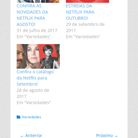
CONFIRA AS
ESTREIAS DA
NOVIDADES DA
NETFLIX PARA
NETFLIX PARA
OUTUBRO!
AGOSTO!
29 de setembro de
31 de julho de 2017
2017
Em "Variedades"
Em "Variedades"
Confira o catálogo
da Netflix para
Setembro!
28 de agosto de
2017
Em "Variedades"
Categorias:
Variedades
Navegação
← Anterior
Próximo →