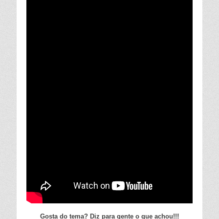
!
Gosta do tema? Diz para gente o que achou!!