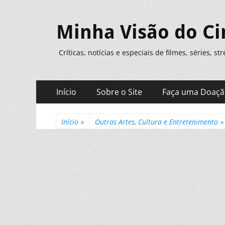
Minha Visão do C
Críticas, notícias e especiais de filmes, séries, s
Menu
Pular
Início
Sobre o Site
Faça uma Doaç
para
principal
o
conteúdo
Início
»
Outras Artes, Cultura e Entretenimento
»