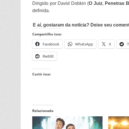
Dirigido por David Dobkin (
O Juiz
,
Penetras B
definida.
E aí, gostaram da notícia? Deixe seu comen
Compartilhe isso:
Facebook
WhatsApp
X
T
Reddit
Curtir isso:
Relacionado