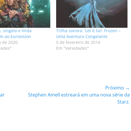
 singela e linda
Trilha sonora: ‘Let it Go’: Frozen –
 ao Eurovision
Uma Aventura Congelante
o de 2020
5 de fevereiro de 2014
dades"
Em "Variedades"
Próximo →
Próximo
ar
Stephen Amell estreará em uma nova série da
post:
Starz.