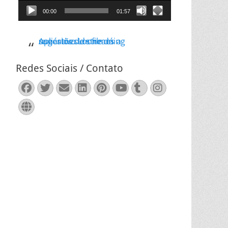
00:00
01:57
Aplicativo Loone dá sugestões de filmes a usuários de streaming
Redes Sociais / Contato
Facebook
Twitter
Email
LinkedIn
Pinterest
YouTube
Tumblr
Instagram
Website