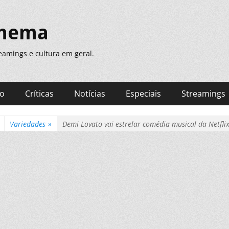
inema
treamings e cultura em geral.
ão
Críticas
Notícias
Especiais
Streamings
Variedades
»
Demi Lovato vai estrelar comédia musical da Netfli