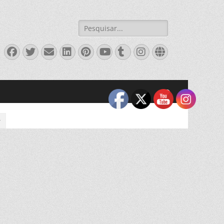
Pesquisar
por:
Facebook
Twitter
Email
LinkedIn
Pinterest
YouTube
Tumblr
Instagram
Website
Pesquisar
x