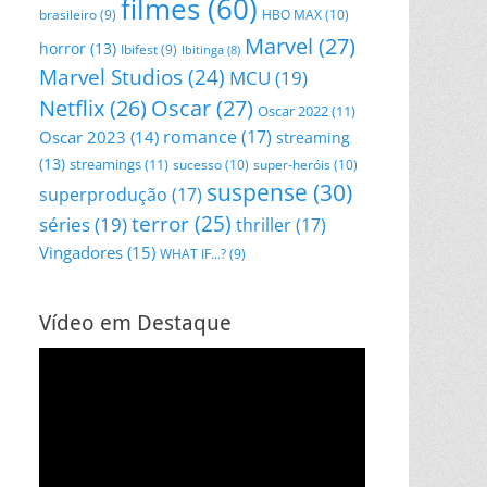
filmes
(60)
HBO MAX
(10)
brasileiro
(9)
Marvel
(27)
horror
(13)
Ibifest
(9)
Ibitinga
(8)
Marvel Studios
(24)
MCU
(19)
Netflix
(26)
Oscar
(27)
Oscar 2022
(11)
romance
(17)
Oscar 2023
(14)
streaming
(13)
streamings
(11)
sucesso
(10)
super-heróis
(10)
suspense
(30)
superprodução
(17)
terror
(25)
séries
(19)
thriller
(17)
Vingadores
(15)
WHAT IF...?
(9)
Vídeo em Destaque
Tocador
de
vídeo