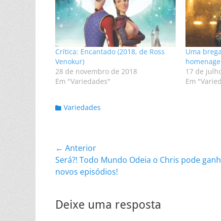
Crítica: Encantado (2018, de Ross
Uma brega,
Venokur)
homenagem
28 de novembro de 2018
17 de julh
Em "Variedades"
Em "Varie
Categorias:
Variedades
Navegação
← Anterior
Post
Será?! Todo Mundo Odeia o Chris pode ganh
de
anterior:
novos episódios!
Post
Deixe uma resposta