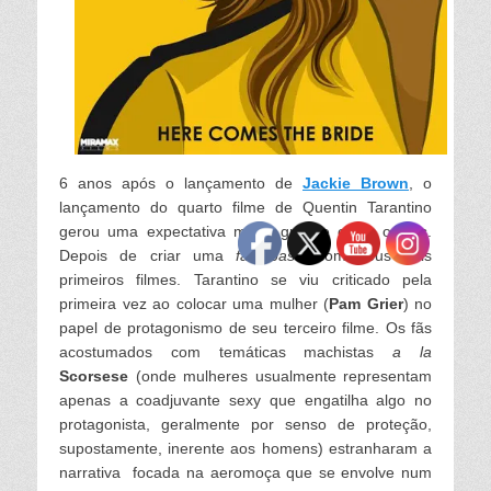
6 anos após o lançamento de
Jackie Brown
, o
lançamento do quarto filme de Quentin Tarantino
gerou uma expectativa muito grande entre os fãs.
Depois de criar uma
fan base
com seus dois
primeiros filmes. Tarantino se viu criticado pela
primeira vez ao colocar uma mulher (
Pam Grier
) no
papel de protagonismo de seu terceiro filme. Os fãs
acostumados com temáticas machistas
a la
Scorsese
(onde mulheres usualmente representam
apenas a coadjuvante sexy que engatilha algo no
protagonista, geralmente por senso de proteção,
supostamente, inerente aos homens) estranharam a
narrativa focada na aeromoça que se envolve num