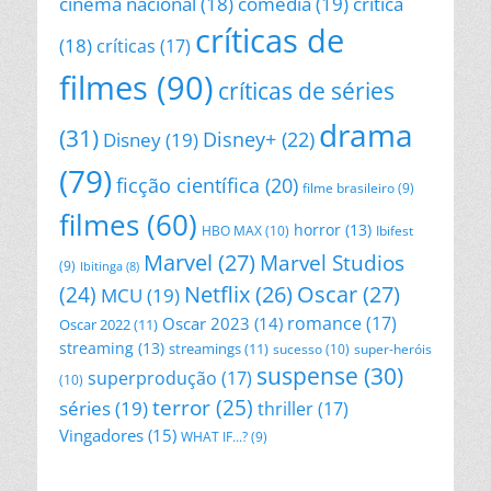
cinema nacional
(18)
comédia
(19)
crítica
críticas de
(18)
críticas
(17)
filmes
(90)
críticas de séries
drama
(31)
Disney+
(22)
Disney
(19)
(79)
ficção científica
(20)
filme brasileiro
(9)
filmes
(60)
horror
(13)
HBO MAX
(10)
Ibifest
Marvel
(27)
Marvel Studios
(9)
Ibitinga
(8)
Netflix
(26)
Oscar
(27)
(24)
MCU
(19)
romance
(17)
Oscar 2023
(14)
Oscar 2022
(11)
streaming
(13)
streamings
(11)
sucesso
(10)
super-heróis
suspense
(30)
superprodução
(17)
(10)
terror
(25)
séries
(19)
thriller
(17)
Vingadores
(15)
WHAT IF...?
(9)