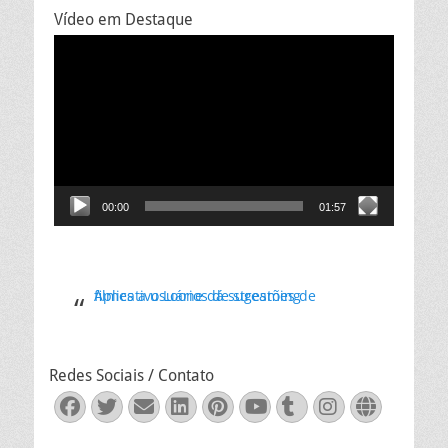
Vídeo em Destaque
Tocador
de
vídeo
00:00
01:57
Aplicativo Loone dá sugestões de filmes a usuários de streaming
Redes Sociais / Contato
Facebook
Twitter
Email
LinkedIn
Pinterest
YouTube
Tumblr
Instagra
Websit