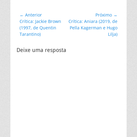
Navegação
← Anterior
Próximo →
Post
Próximo
Crítica: Jackie Brown
Crítica: Aniara (2019, de
de
anterior:
post:
(1997, de Quentin
Pella Kagerman e Hugo
Post
Tarantino)
Lilja)
Deixe uma resposta