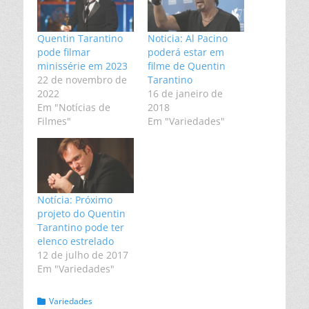
Quentin Tarantino
Noticia: Al Pacino
pode filmar
poderá estar em
minissérie em 2023
filme de Quentin
22 de novembro de
Tarantino
2022
16 de janeiro de
Em "Notícias de
2018
Filmes"
Em "Variedades"
Notícia: Próximo
projeto do Quentin
Tarantino pode ter
elenco estrelado
12 de julho de 2017
Em "Variedades"
Categorias:
Variedades