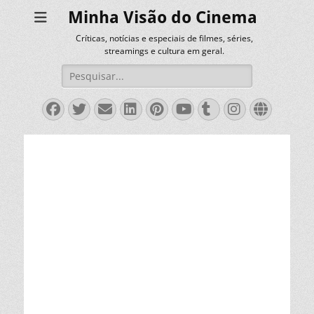
Minha Visão do Cinema
Críticas, notícias e especiais de filmes, séries,
streamings e cultura em geral.
Pesquisar
por:
Facebook
Twitter
Email
LinkedIn
Pinterest
YouTube
Tumblr
Instagra
Websit