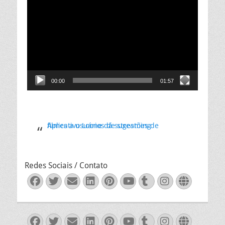
de
vídeo
00:00
01:57
Aplicativo Loone dá sugestões de filmes a usuários de streaming
Redes Sociais / Contato
Facebook
Twitter
Email
LinkedIn
Pinterest
YouTube
Tumblr
Instagra
Websit
Facebook
Twitter
Email
LinkedIn
Pinterest
YouTube
Tumblr
Instagra
Websit