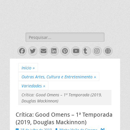
Pesquisar
por:
Facebook
Twitter
Email
LinkedIn
Pinterest
YouTube
Tumblr
Instagra
Websit
Início
»
Outras Artes, Cultura e Entretenimento
»
Variedades
»
Crítica: Good Omens – 1ª Temporada (2019,
Douglas Mackinnon)
Crítica: Good Omens – 1ª Temporada
(2019, Douglas Mackinnon)
Posted
Autor
18 de julho de 2019
Minha Visão do Cinema