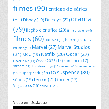
filmes
(90)
críticas de séries
drama
(31)
Disney+
(22)
Disney
(19)
(79)
ficção científica
(20)
filme brasileiro
(9)
filmes
(60)
horror
(13)
HBO MAX
(10)
Ibifest
Marvel
(27)
Marvel Studios
(9)
Ibitinga
(8)
Netflix
(26)
Oscar
(27)
(24)
MCU
(19)
romance
(17)
Oscar 2023
(14)
Oscar 2022
(11)
streaming
(13)
streamings
(11)
sucesso
(10)
super-heróis
suspense
(30)
superprodução
(17)
(10)
terror
(25)
séries
(19)
thriller
(17)
Vingadores
(15)
WHAT IF...?
(9)
Vídeo em Destaque
Tocador