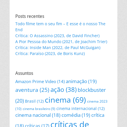
nossos
posts
Posts recentes
Todo filme tem o seu fim – E esse é o nosso The
End
Crítica: O Assassino (2023, de David Fincher)
A Pior Pessoa do Mundo (2021, de Joachim Trier)
Crítica: Inside Man (2022, de Paul McGuigan)
Crítica: Paraíso (2023, de Boris Kunz)
Assuntos
animação
(19)
Amazon Prime Video
(14)
ação
(38)
aventura
(25)
blockbuster
cinema
(69)
(20)
Brasil
(12)
cinema 2023
cinema internacional
(12)
(10)
cinema brasileiro
(9)
cinema nacional
(18)
comédia
(19)
crítica
críticas de
(18)
críticas
(17)