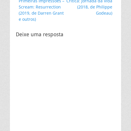
Post
Próximo
Primeiras Impressões –
Crítica: Jornada da Vida
de
anterior:
post:
Scream: Resurrection
(2018, de Philippe
Post
(2019, de Darren Grant
Godeau)
e outros)
Deixe uma resposta