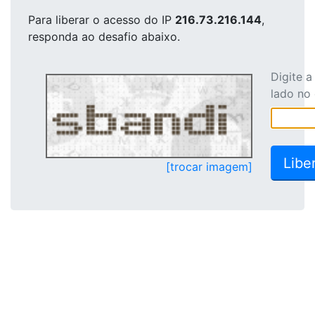
Para liberar o acesso
do IP
216.73.216.144
,
responda ao desafio abaixo.
Digite 
lado no
[trocar imagem]